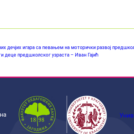
их дечјих игара са певањем на моторички развој предшко
и деце предшколског узраста – Иван Гајић
ина
Унив