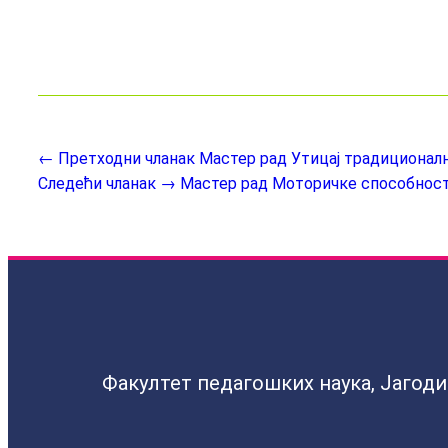
← Претходни чланак
Мастер рад Утицај традиционалн
Следећи чланак →
Мастер рад Моторичке способност
Факултет педагошких наука, Јагод