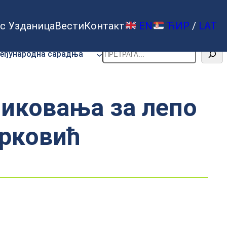
с Узданица
Вести
Контакт
EN
ЋИР
/
LAT
Претрага
еђународна сарадња
ликовања за лепо
арковић