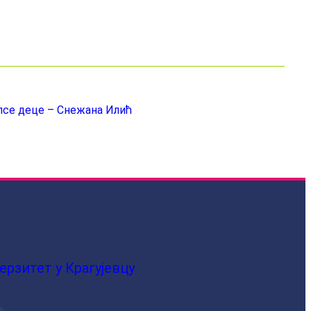
лсе деце – Снежана Илић
ерзитет у Крагујевцу