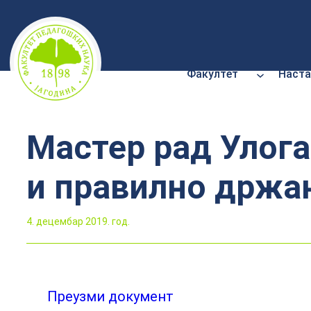
Скочи
на
садржај
Факултет
Наста
Мастер рад Улога
и правилно држа
4. децембар 2019. год.
Преузми документ