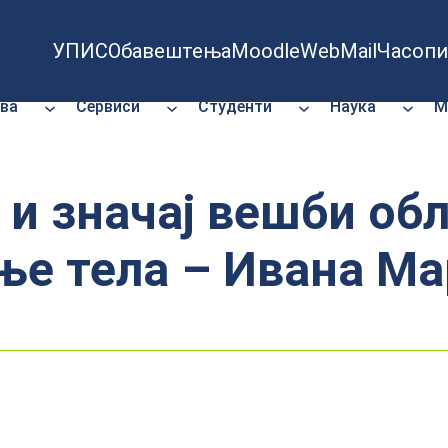
УПИС
Обавештења
Moodle
WebMail
Часопи
ва
Сервиси
Студенти
Наука
М
 и значај вешби об
ње тела – Ивана М