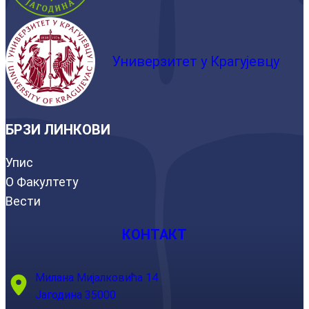
Универзитет у Крагујевцу
БРЗИ ЛИНКОВИ
Упис
О Факултету
Вести
КОНТАКТ
Милана Мијалковића 14
Јагодина 35000