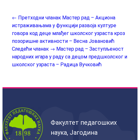
← Претходни чланак
Мастер рад – Акциона
истраживањама у функцији развоја културе
говора код деце млађег школског узраста кроз
позоришне активности – Весна Јовановић
Следећи чланак →
Мастер рад – Заступљеност
народних игара у раду са децом предшколског и
школског узраста – Радица Вучковић
Факултет педагошких
наука, Јагодина