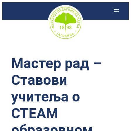
Скочи
на
садржај
Мастер рад –
Ставови
учитеља о
СТЕАМ
образовном