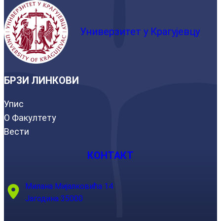
Универзитет у Крагујевцу
БРЗИ ЛИНКОВИ
Упис
О Факултету
Вести
КОНТАКТ
Милана Мијалковића 14
Јагодина 35000