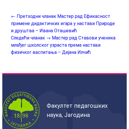
← Претходни чланак
Мастер рад Ефикасност
примене дидактичких игара у настави Природе
и друштва – Ивана Оташевић
Следећи чланак →
Мастер рад Ставови ученика
млађег школског узраста према настави
физичког васпитања – Дејана Илчић
Факултет педагошких
наука, Јагодина