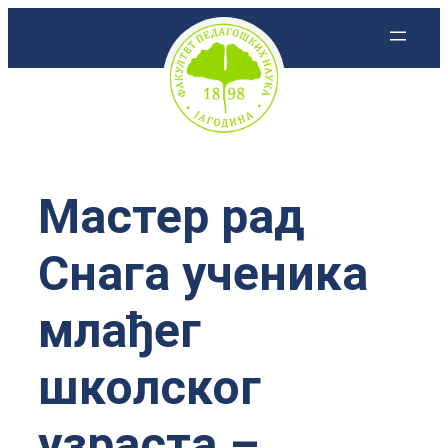
Скочи
на
садржај
Мастер рад
Снага ученика
млађег
школског
узраста –