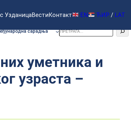
с Узданица
Вести
Контакт
EN
ЋИР
/
LAT
Претрага
еђународна сарадња
них уметника и
ог узраста –