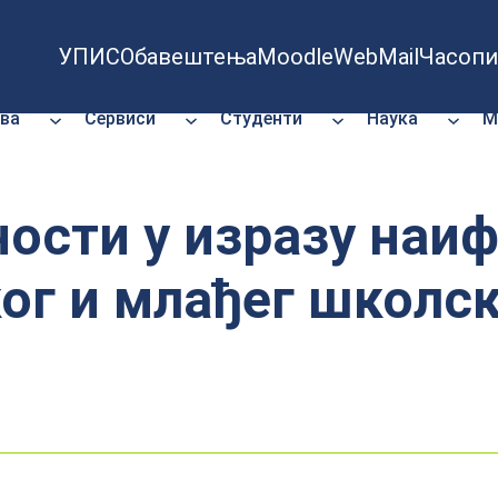
УПИС
Обавештења
Moodle
WebMail
Часопи
ва
Сервиси
Студенти
Наука
М
ости у изразу наиф
г и млађег школск