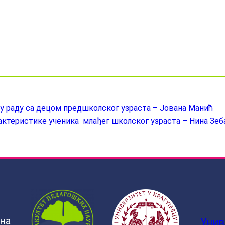
 у раду са децом предшколског узраста – Јована Манић
актеристике ученика млађег школског узраста – Нина Зеб
ина
Унив