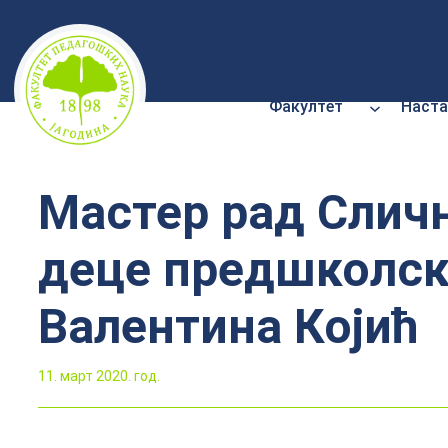
Скочи
на
садржај
Факултет
Наста
Мастер рад Сличн
деце предшколско
Валентина Којић
11. март 2020. год.