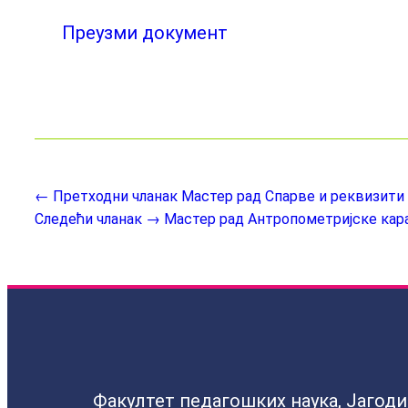
Преузми документ
← Претходни чланак
Мастер рад Спарве и реквизити
Следећи чланак →
Мастер рад Антропометријске кар
Факултет педагошких наука, Јагод