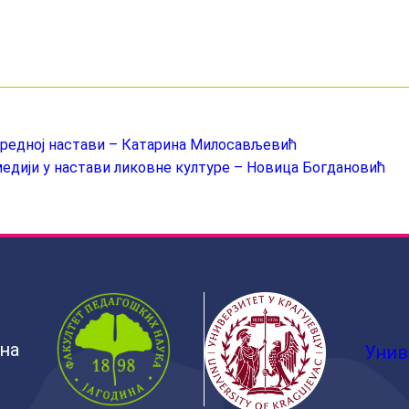
азредној настави – Катарина Милосављевић
едији у настави ликовне културе – Новица Богдановић
ина
Унив