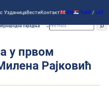
с Узданица
Вести
Контакт
EN
ЋИР
/
LAT
Претрага
еђународна сарадња
а у првом
Милена Рајковић