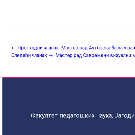
← Претходни чланак
Мастер рад Ауторска бајка у р
Следећи чланак →
Мастер рад Савремени визуелни м
Факултет педагошких наука, Јагод