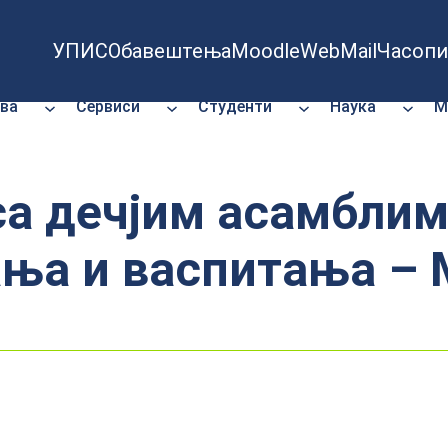
УПИС
Обавештења
Moodle
WebMail
Часопи
ва
Сервиси
Студенти
Наука
М
са дечјим асамблим
ања и васпитања – 