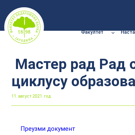
Скочи
на
садржај
Факултет
Наста
Мастер рад Рад 
циклусу образов
11. август 2021. год.
Преузми документ