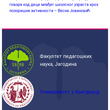
говора код деце млађег школског узраста кроз
позоришне активности – Весна Јовановић
Факултет педагошких
наука, Јагодина
Универзитет у Крагујевцу