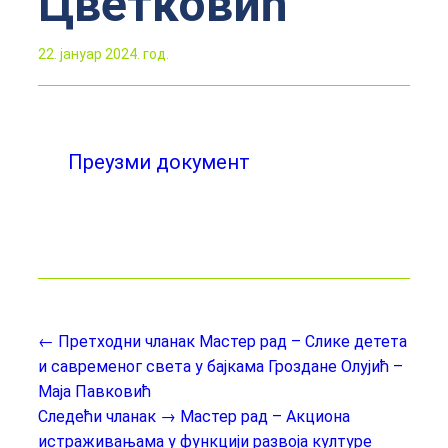
Цветковић
22. јануар 2024. год.
Преузми документ
← Претходни чланак
Мастер рад – Слике детета
и савременог света у бајкама Гроздане Олујић –
Маја Павковић
Следећи чланак →
Мастер рад – Акциона
истраживањама у функцији развоја културе