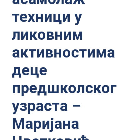
техници у
ликовним
активностима
деце
предшколског
узраста –
Маријана