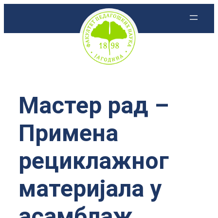
Скочи
на
садржај
Мастер рад –
Примена
рециклажног
материјала у
асамблаж