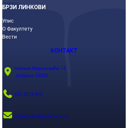
БРЗИ ЛИНКОВИ
Упис
О Факултету
Вести
КОНТАКТ
Милана Мијалковића 14
Јагодина 35000
035 8223 805
pefjagodina@pefja.kg.ac.rs