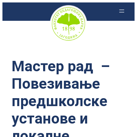
Скочи
на
садржај
Мастер рад –
Повезивање
предшколске
установе и
локалне