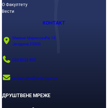
О Факултету
Вести
КОНТАКТ
Милана Мијалковића 14
Јагодина 35000
035 8223 805
pefjagodina@pefja.kg.ac.rs
ДРУШТВЕНЕ МРЕЖЕ