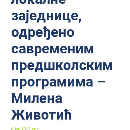
заједнице,
одређено
савременим
предшколским
програмима –
Милена
Животић
8. јун 2022. год.