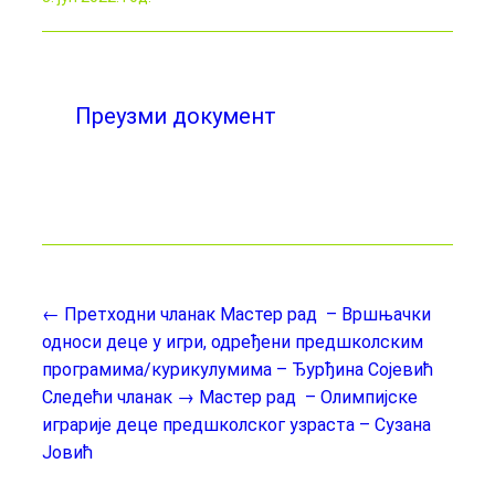
Преузми документ
← Претходни чланак
Мастер рад – Вршњачки
односи деце у игри, одређени предшколским
програмима/курикулумима – Ђурђина Сојевић
Следећи чланак →
Мастер рад – Олимпијске
играрије деце предшколског узраста – Сузана
Јовић