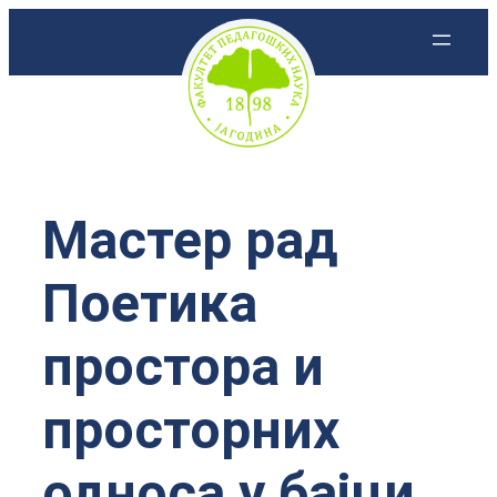
Скочи
на
садржај
Мастер рад
Поетика
простора и
просторних
односа у бајци