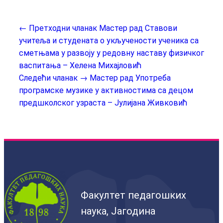
← Претходни чланак
Мастер рад Ставови
учитеља и студената о укључености ученика са
сметњама у развоју у редовну наставу физичког
васпитања – Хелена Михајловић
Следећи чланак →
Мастер рад Употреба
програмске музике у активностима са децом
предшколског узраста – Јулијана Живковић
Факултет педагошких
наука, Јагодина