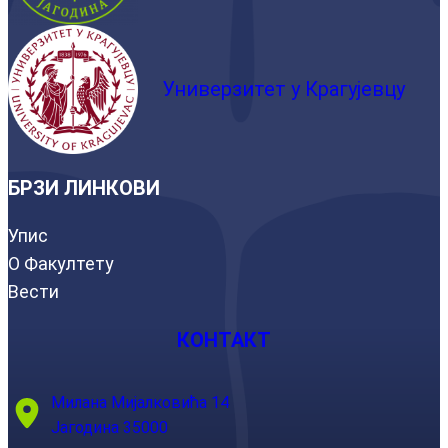
Универзитет у Крагујевцу
БРЗИ ЛИНКОВИ
Упис
О Факултету
Вести
КОНТАКТ
Милана Мијалковића 14
Јагодина 35000