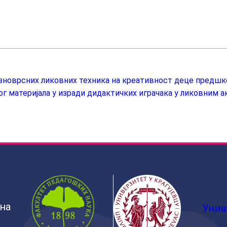
азноврсних ликовних техника на креативност деце предш
г материјала у изради дидактичких играчака у ликовним 
ина
Унив