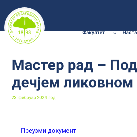
Скочи
на
садржај
Факултет
Наста
Мастер рад – Под
дечјем ликовном
23. фебруар 2024. год.
Преузми документ