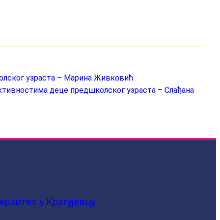
колског узраста – Марина Живковић
активностима деце предшколског узраста – Слађана
ерзитет у Крагујевцу