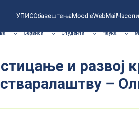
УПИС
Обавештења
Moodle
WebMail
Часопи
ва
Сервиси
Студенти
Наука
М
стицање и развој к
 стваралаштву – Ол