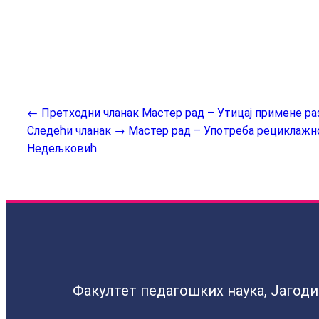
← Претходни чланак
Мастер рад – Утицај примене р
Следећи чланак →
Мастер рад – Употреба рециклажно
Недељковић
Факултет педагошких наука, Јагод