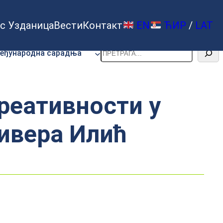
с Узданица
Вести
Контакт
EN
ЋИР
/
LAT
Претрага
еђународна сарадња
реативности у
ивера Илић