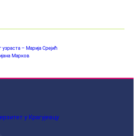
узраста – Марија Срејић
ијана Марков
ерзитет у Крагујевцу