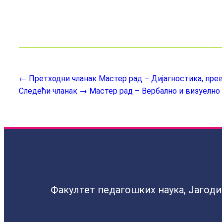
← Претходни чланак
Мастер рад – Дијагностика, пре
Следећи чланак →
Мастер рад – Вербално и визуелно
Факултет педагошких наука, Јагод