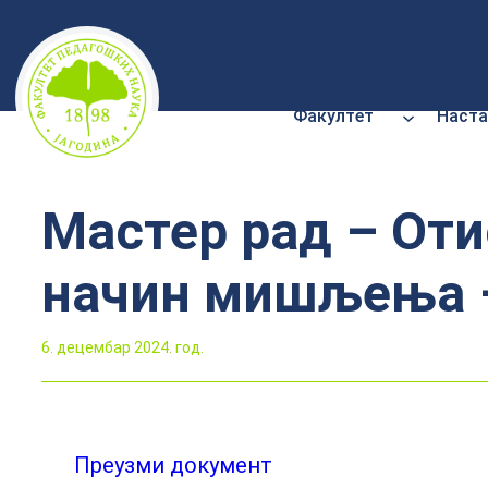
Скочи
на
садржај
Факултет
Наста
Мастер рад – Оти
начин мишљења –
6. децембар 2024. год.
Преузми документ