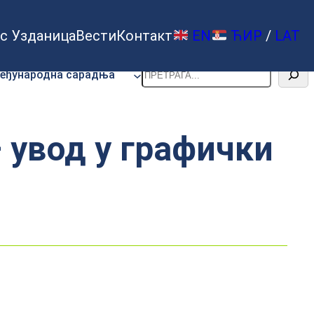
с Узданица
Вести
Контакт
EN
ЋИР
/
LAT
Претрага
еђународна сарадња
 увод у графички