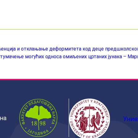
венција и отклањање деформитета код деце предшколског 
 тумачење могућих односа омиљених цртаних јунака – Мар
ина
Унив