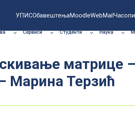
УПИС
Обавештења
Moodle
WebMail
Часопи
ва
Сервиси
Студенти
Наука
М
скивање матрице –
 Марина Терзић