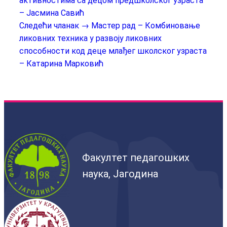
активностима са децом предшколског узраста
– Јасмина Савић
Следећи чланак →
Мастер рад – Комбиновање
ликовних техника у развоју ликовних
способности код деце млађег школског узраста
– Катарина Марковић
Факултет педагошких
наука, Јагодина