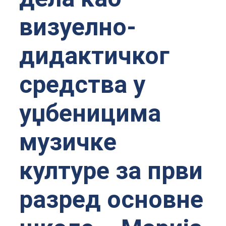
визуелно-
дидактичког
средства у
уџбеницима
музичке
културе за први
разред основне