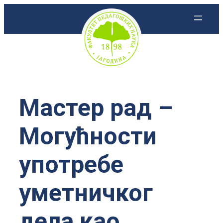
Скочи
на
садржај
Мастер рад –
Могућности
употребе
уметничког
дела као