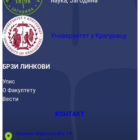
наука, Јагодина
Универзитет у Крагујевцу
БРЗИ ЛИНКОВИ
Упис
О Факултету
Вести
КОНТАКТ
Милана Мијалковића 14