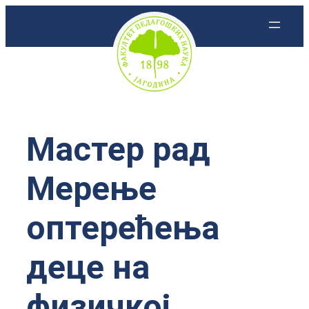
Скочи
на
садржај
Мастер рад
Мерење
оптерећења
деце на
физичкој