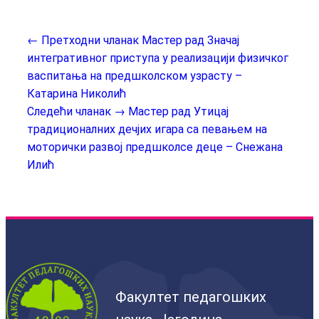
← Претходни чланак
Мастер рад Значај
интегративног приступа у реализацији физичког
васпитања на предшколском узрасту –
Катарина Николић
Следећи чланак →
Мастер рад Утицај
традиционалних дечјих игара са певањем на
моторички развој предшколсе деце – Снежана
Илић
Факултет педагошких