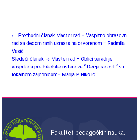
← Prethodni članak
Master rad – Vaspitno obrazovni
rad sa decom ranih uzrasta na otvorenom – Radmila
Vasić
Sledeći članak →
Master rad – Oblici saradnje
vaspitača predškolske ustanove “ Dečja radost “ sa
lokalnom zajednicom– Marija P. Nikolić
Fakultet pedagoških nauka,