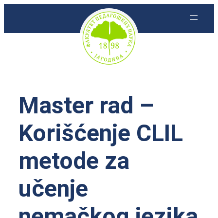
Skoči
na
sadržaj
Master rad –
Korišćenje CLIL
metode za
učenje
nemačkog jezika