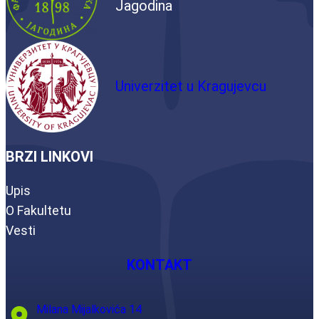
Jagodina
Univerzitet u Kragujevcu
BRZI LINKOVI
Upis
O Fakultetu
Vesti
KONTAKT
Milana Mijalkovića 14