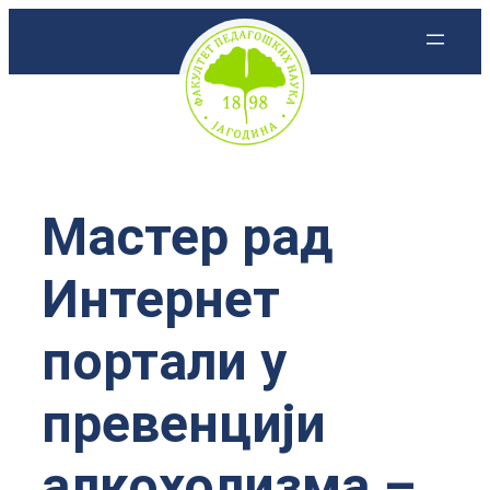
Скочи
на
садржај
Мастер рад
Интернет
портали у
превенцији
алкохолизма –