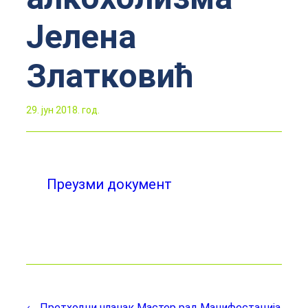
Јелена
Златковић
29. јун 2018. год.
Преузми документ
← Претходни чланак
Мастер рад Манифестација