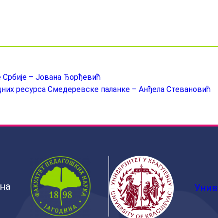
 Србије – Јована Ђорђевић
них ресурса Смедеревске паланке – Анђела Стевановић
ина
Унив