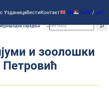
с Узданица
Вести
Контакт
EN
ЋИР
/
LAT
Претрага
еђународна сарадња
ијуми и зоолошки
а Петровић