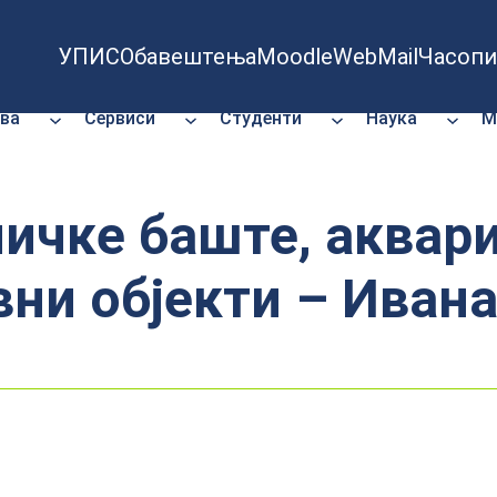
УПИС
Обавештења
Moodle
WebMail
Часопи
ва
Сервиси
Студенти
Наука
М
ичке баште, аквар
вни објекти – Иван