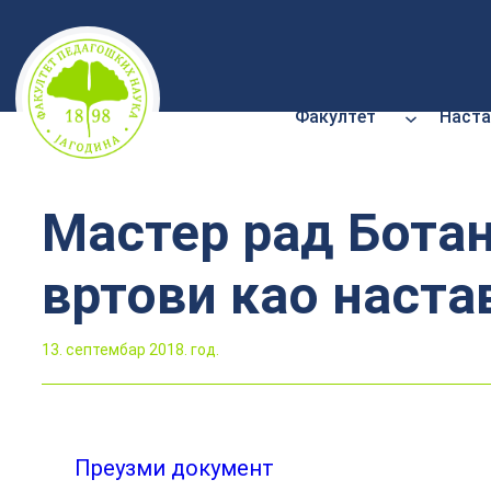
Скочи
на
садржај
Факултет
Наста
Мастер рад Ботан
вртови као наста
13. септембар 2018. год.
Преузми документ