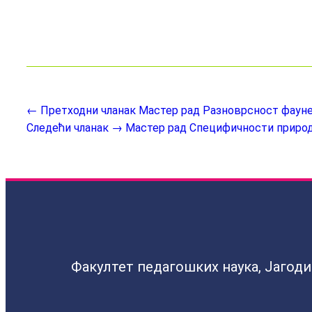
← Претходни чланак
Мастер рад Разноврсност фауне
Следећи чланак →
Мастер рад Специфичности природ
Факултет педагошких наука, Јагод