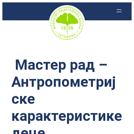
Скочи
на
садржај
Мастер рад –
Антропометриј
ске
карактеристике
деце