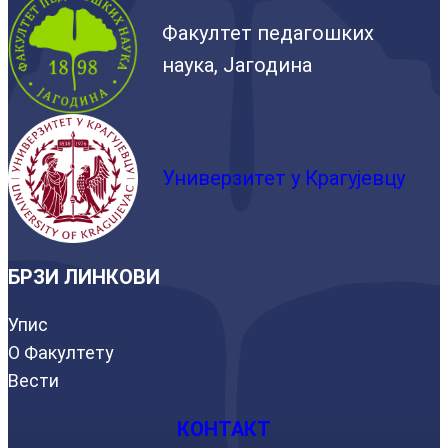
Факултет педагошких
наука, Јагодина
Универзитет у Крагујевцу
БРЗИ ЛИНКОВИ
Упис
О Факултету
Вести
КОНТАКТ