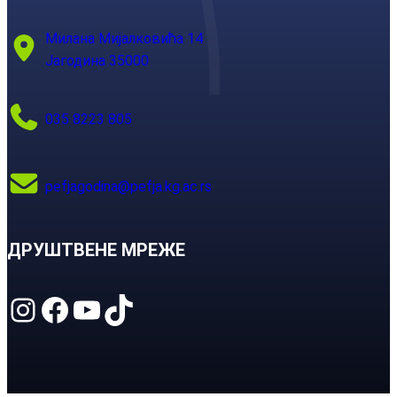
Милана Мијалковића 14
Јагодина 35000
035 8223 805
pefjagodina@pefja.kg.ac.rs
ДРУШТВЕНЕ МРЕЖЕ
Instagram
Facebook
YouTube
TikTok