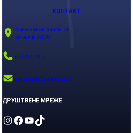
КОНТАКТ
Милана Мијалковића 14
Јагодина 35000
035 8223 805
pefjagodina@pefja.kg.ac.rs
ДРУШТВЕНЕ МРЕЖЕ
Instagram
Facebook
YouTube
TikTok