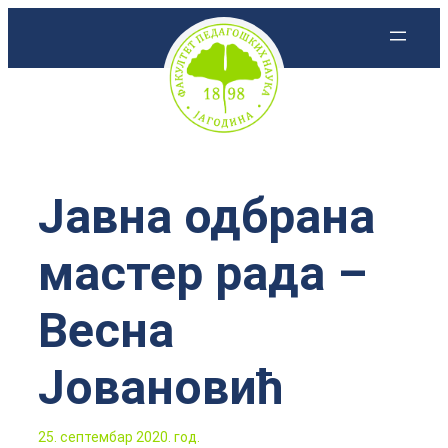
Скочи
на
садржај
Јавна одбрана
мастер рада –
Веснa
Јовановић
25. септембар 2020. год.