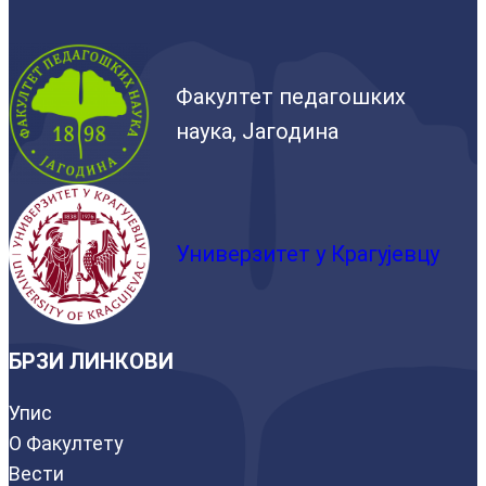
Факултет педагошких
наука, Јагодина
Универзитет у Крагујевцу
БРЗИ ЛИНКОВИ
Упис
О Факултету
Вести