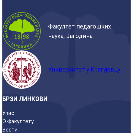
Факултет педагошких
наука, Јагодина
Универзитет у Крагујевцу
БРЗИ ЛИНКОВИ
Упис
О Факултету
Вести