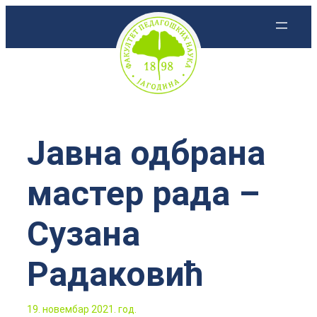
Скочи
на
садржај
Јавна одбрана
мастер рада –
Сузанa
Радаковић
19. новембар 2021. год.