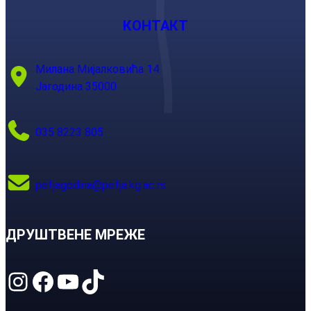
КОНТАКТ
Милана Мијалковића 14
Јагодина 35000
035 8223 805
pefjagodina@pefja.kg.ac.rs
ДРУШТВЕНЕ МРЕЖЕ
Instagram
Facebook
YouTube
TikTok