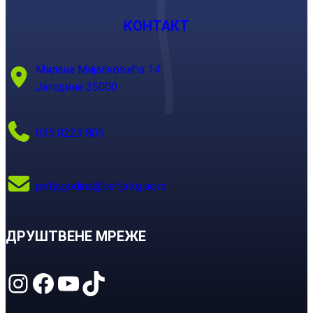
КОНТАКТ
Милана Мијалковића 14
Јагодина 35000
035 8223 805
pefjagodina@pefja.kg.ac.rs
ДРУШТВЕНЕ МРЕЖЕ
Instagram
Facebook
YouTube
TikTok