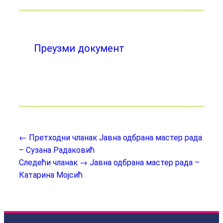
Преузми документ
← Претходни чланак
Јавна одбрана мастер рада
– Сузанa Радаковић
Следећи чланак →
Јавна одбрана мастер рада –
Катаринa Мојсић