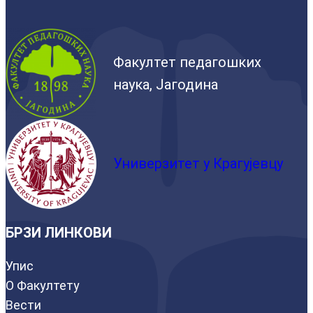
Факултет педагошких
наука, Јагодина
Универзитет у Крагујевцу
БРЗИ ЛИНКОВИ
Упис
О Факултету
Вести