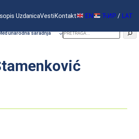
sopis Uzdanica
Vesti
Kontakt
EN
ЋИР
/
LAT
Pretraga
Međunarodna saradnja
Stamenković