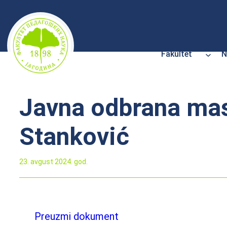
Skoči
na
sadržaj
Fakultet
N
Javna odbrana mas
Stanković
23. avgust 2024. god.
Preuzmi dokument