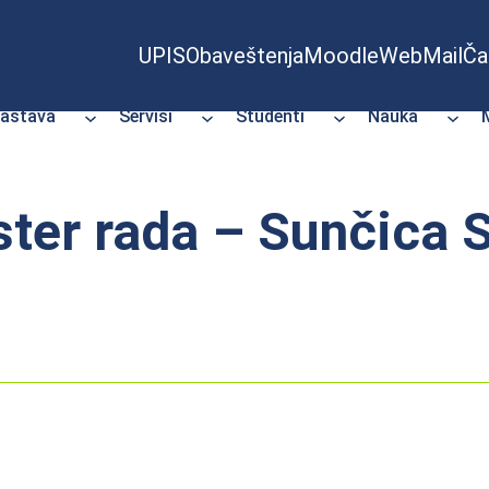
UPIS
Obaveštenja
Moodle
WebMail
Ča
astava
Servisi
Studenti
Nauka
ter rada – Sunčica 