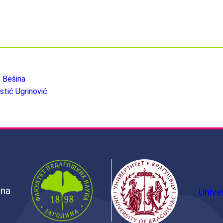
a Bešina
stić Ugrinović
ina
Unive