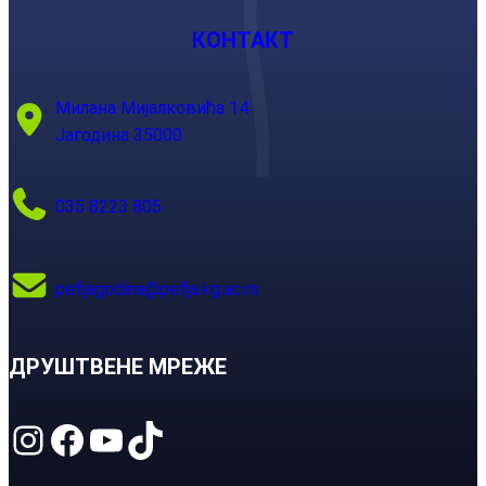
КОНТАКТ
Милана Мијалковића 14
Јагодина 35000
035 8223 805
pefjagodina@pefja.kg.ac.rs
ДРУШТВЕНЕ МРЕЖЕ
Instagram
Facebook
YouTube
TikTok