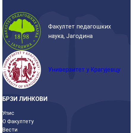
Факултет педагошких
наука, Јагодина
Универзитет у Крагујевцу
БРЗИ ЛИНКОВИ
Упис
О Факултету
Вести