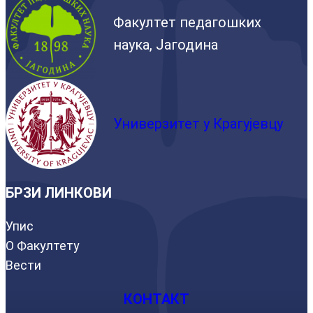
Факултет педагошких
наука, Јагодина
Универзитет у Крагујевцу
БРЗИ ЛИНКОВИ
Упис
О Факултету
Вести
КОНТАКТ