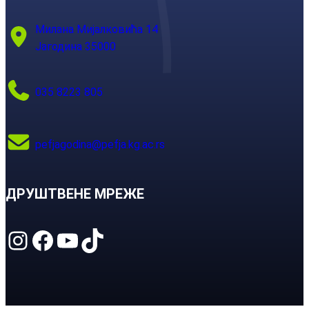
Милана Мијалковића 14
Јагодина 35000
035 8223 805
pefjagodina@pefja.kg.ac.rs
ДРУШТВЕНЕ МРЕЖЕ
Instagram
Facebook
YouTube
TikTok