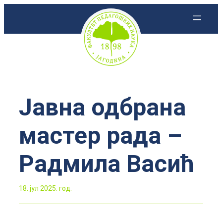
Скочи
на
садржај
Јавна одбрана
мастер рада –
Радмила Васић
18. јул 2025. год.