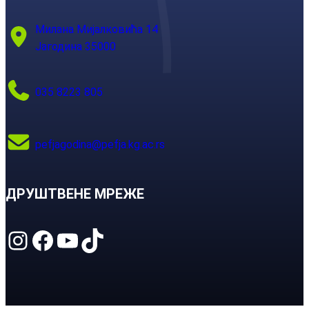
Милана Мијалковића 14
Јагодина 35000
035 8223 805
pefjagodina@pefja.kg.ac.rs
ДРУШТВЕНЕ МРЕЖЕ
Instagram
Facebook
YouTube
TikTok