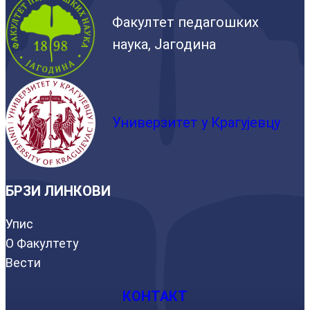
Факултет педагошких
наука, Јагодина
Универзитет у Крагујевцу
БРЗИ ЛИНКОВИ
Упис
О Факултету
Вести
КОНТАКТ