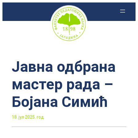
Скочи
на
садржај
Јавна одбрана
мастер рада –
Бојана Симић
18. јул 2025. год.