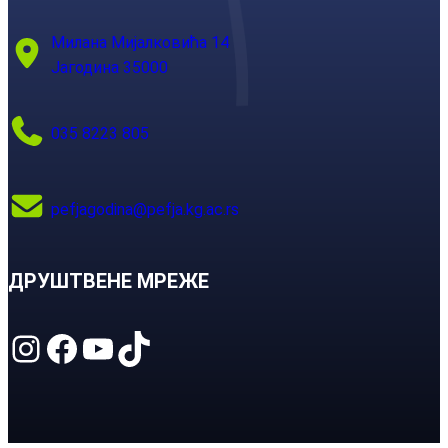
Милана Мијалковића 14
Јагодина 35000
035 8223 805
pefjagodina@pefja.kg.ac.rs
ДРУШТВЕНЕ МРЕЖЕ
Instagram
Facebook
YouTube
TikTok