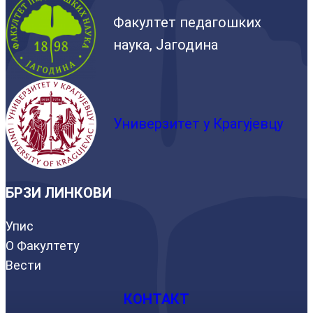
Факултет педагошких
наука, Јагодина
Универзитет у Крагујевцу
БРЗИ ЛИНКОВИ
Упис
О Факултету
Вести
КОНТАКТ