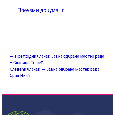
Преузми документ
← Претходни чланак
Јавна одбрана мастер рада
– Славица Тошић
Следећи чланак →
Јавна одбрана мастер рада –
Срна Икић