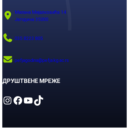
Милана Мијалковића 14
Јагодина 35000
035 8223 805
pefjagodina@pefja.kg.ac.rs
ДРУШТВЕНЕ МРЕЖЕ
Instagram
Facebook
YouTube
TikTok