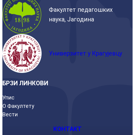
Факултет педагошких
наука, Јагодина
Универзитет у Крагујевцу
БРЗИ ЛИНКОВИ
Упис
О Факултету
Вести
КОНТАКТ