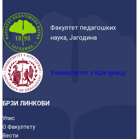
Факултет педагошких
наука, Јагодина
Универзитет у Крагујевцу
БРЗИ ЛИНКОВИ
Упис
О Факултету
Вести