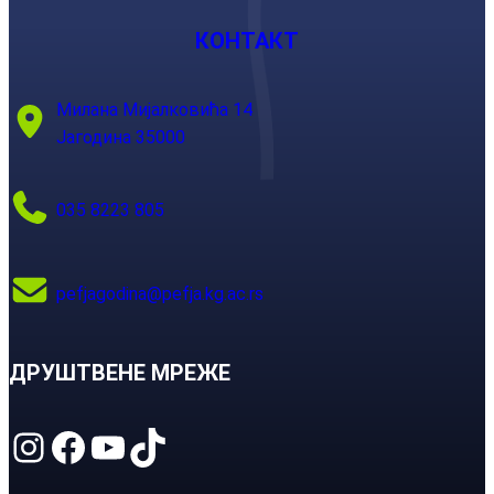
КОНТАКТ
Милана Мијалковића 14
Јагодина 35000
035 8223 805
pefjagodina@pefja.kg.ac.rs
ДРУШТВЕНЕ МРЕЖЕ
Instagram
Facebook
YouTube
TikTok