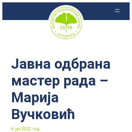
Скочи
на
садржај
Јавна одбрана
мастер рада –
Марија
Вучковић
6. јун 2022. год.