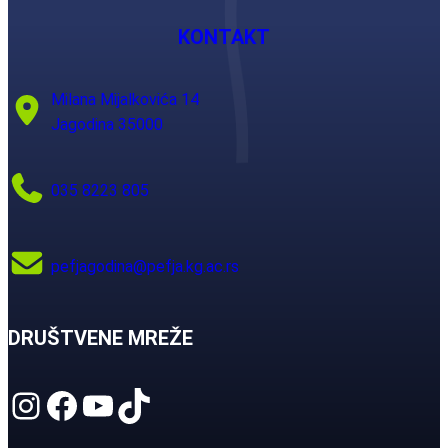
KONTAKT
Milana Mijalkovića 14
Jagodina 35000
035 8223 805
pefjagodina@pefja.kg.ac.rs
DRUŠTVENE MREŽE
Instagram
Facebook
YouTube
TikTok