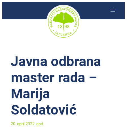
Skoči
na
sadržaj
Javna odbrana
master rada –
Marija
Soldatović
20. april 2022. god.