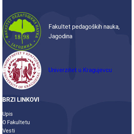
Fakultet pedagoških nauka,
Jagodina
Univerzitet u Kragujevcu
BRZI LINKOVI
Upis
O Fakultetu
Vesti