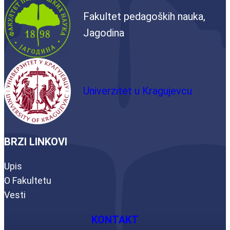
Fakultet pedagoških nauka,
Jagodina
Univerzitet u Kragujevcu
BRZI LINKOVI
Upis
O Fakultetu
Vesti
KONTAKT