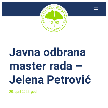
Skoči
na
sadržaj
Javna odbrana
master rada –
Jelena Petrović
20. april 2022. god.