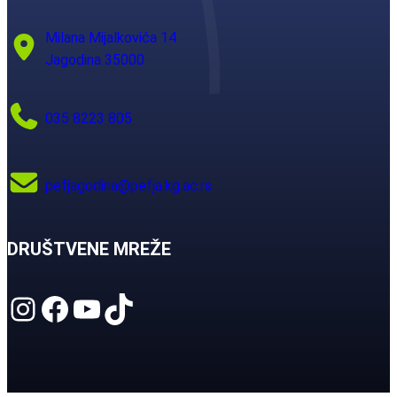
Milana Mijalkovića 14
Jagodina 35000
035 8223 805
pefjagodina@pefja.kg.ac.rs
DRUŠTVENE MREŽE
Instagram
Facebook
YouTube
TikTok