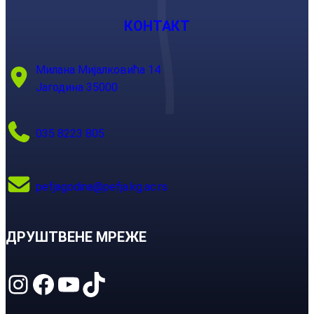
КОНТАКТ
Милана Мијалковића 14
Јагодина 35000
035 8223 805
pefjagodina@pefja.kg.ac.rs
ДРУШТВЕНЕ МРЕЖЕ
Instagram
Facebook
YouTube
TikTok