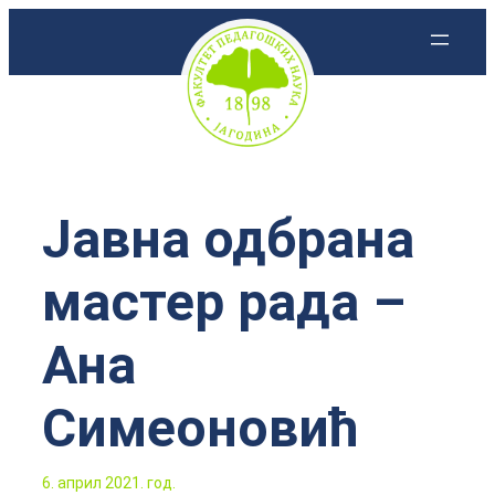
Скочи
на
садржај
Јавна одбрана
мастер рада –
Ана
Симеоновић
6. април 2021. год.