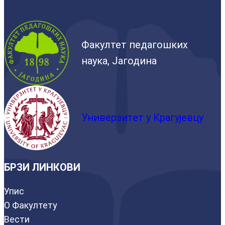
Факултет педагошких
наука, Јагодина
Универзитет у Крагујевцу
БРЗИ ЛИНКОВИ
Упис
О Факултету
Вести