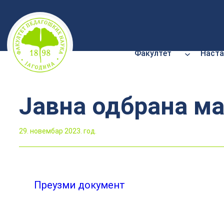
Скочи
на
садржај
Факултет
Наста
Јавна одбрана м
29. новембар 2023. год.
Преузми документ