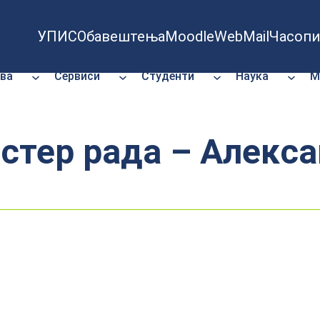
УПИС
Обавештења
Moodle
WebMail
Часопи
ва
Сервиси
Студенти
Наука
М
астер рада – Алекс