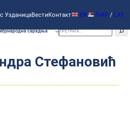
с Узданица
Вести
Контакт
EN
ЋИР
/
LAT
Претрага
еђународна сарадња
андра Стефановић