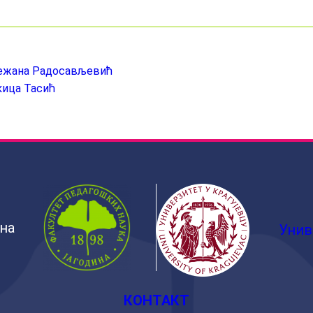
нежана Радосављевић
кица Тасић
ина
Унив
КОНТАКТ