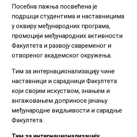
Посебна пажња посвећена је
подршци студентима и наставницима
у оквиру међународних програма,
промоцији међународних активности
Факултета и развоју савременог и
отвореног академског окружења.
Тим за интернационализацију чине
наставници и сарадници Факултета
који својим искуством, знањем и
ангажовањем доприносе јачању
међународне видљивости и сарадње
Факултета.
Тим за интернационализацију