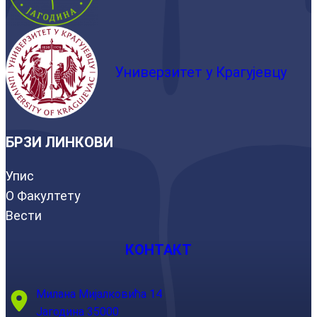
Универзитет у Крагујевцу
БРЗИ ЛИНКОВИ
Упис
О Факултету
Вести
КОНТАКТ
Милана Мијалковића 14
Јагодина 35000