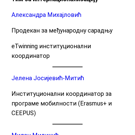
Александра Михајловић
Продекан за међународну сарадњу
eTwinning институционални
координатор
Јелена Јосијевић-Митић
Институционални координатор за
програме мобилности (Erasmus+ и
CEEPUS)