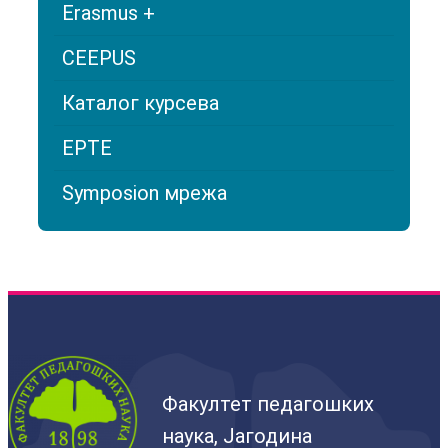
Erasmus +
CEEPUS
Каталог курсева
EPTE
Symposion мрeжа
Факултет педагошких
наука, Јагодина