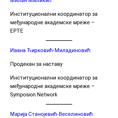
Милан Миликић
Институционални координатор за
међународне академске мреже –
EPTE
Ивана Ћирковић-Миладиновић
Продекан за наставу
Институционални координатор за
међународне академске мреже –
Symposion Network
Марија Станојевић-Веселиновић