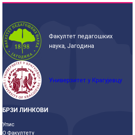
Факултет педагошких
наука, Јагодина
Универзитет у Крагујевцу
БРЗИ ЛИНКОВИ
Упис
О Факултету