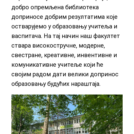
добро опремљена библиотека
доприносе добрим резултатима које
остварујемо у образовању учитеља и
васпитача. На тај начин наш факултет
ствара високостручне, модерне,
свестране, креативне, инвентивне и
комуникативне учитеље који ће
својим радом дати велики допринос
образовању будућих нараштаја.