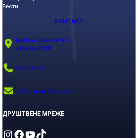
Вести
КОНТАКТ
Милана Мијалковића 14
Јагодина 35000
035 8223 805
pefjagodina@pefja.kg.ac.rs
ДРУШТВЕНЕ МРЕЖЕ
Instagram
Facebook
YouTube
TikTok