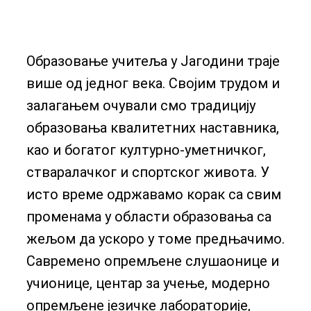
Образовање учитеља у Јагодини траје
више од једног века. Својим трудом и
залагањем очували смо традицију
образовања квалитетних наставника,
као и богатог културно-уметничког,
стваралачког и спортског живота. У
исто време одржавамо корак са свим
променама у области образовања са
жељом да ускоро у томе предњачимо.
Савремено опремљене слушаонице и
учионице, центар за учење, модерно
опремљене језичке лабораторије,