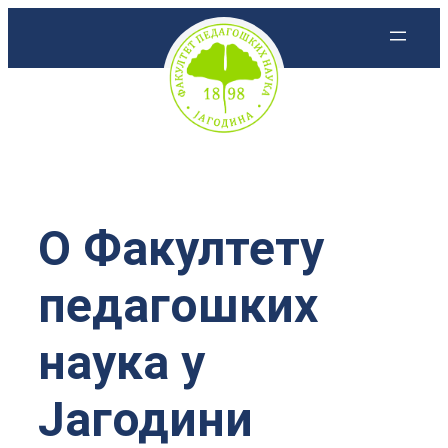
Скочи
на
садржај
О Факултету
педагошких
наука у
Јагодини