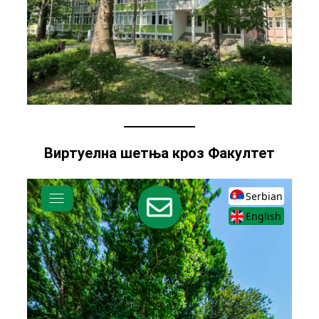
Виртуелна шетња кроз Факултет