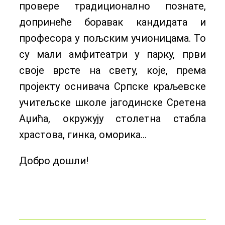
провере традиционално познате,
допринеће боравак кандидата и
професора у пољским учионицама. То
су мали амфитеатри у парку, први
своје врсте на свету, које, према
пројекту оснивача Српске краљевске
учитељске школе јагодинске С
ретена
Аџића, окружују столетна стабла
храстова, гинка, оморика…
Добро дошли!