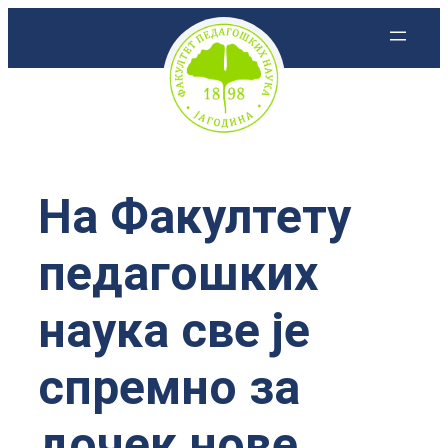
Скочи
на
садржај
На Факултету
педагошких
наука све је
спремно за
дочек нове