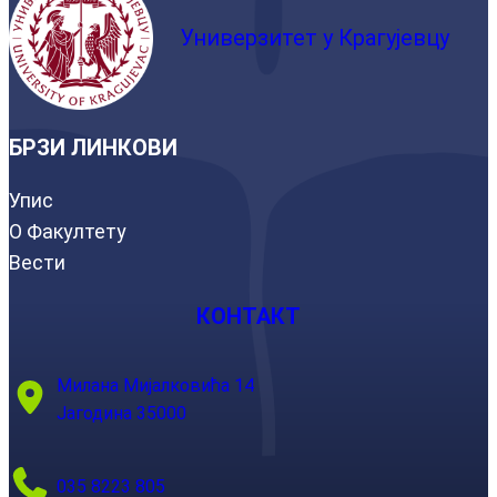
Универзитет у Крагујевцу
БРЗИ ЛИНКОВИ
Упис
О Факултету
Вести
КОНТАКТ
Милана Мијалковића 14
Јагодина 35000
035 8223 805