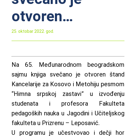
otvoren…
25. oktobar 2022. god.
Na 65. Međunarodnom beogradskom
sajmu knjiga svečano je otvoren štand
Kancelarije za Kosovo i Metohiju pesmom
“Himna srpskoj zastavi” u izvođenju
studenata i profesora Fakulteta
pedagoških nauka u Jagodini i Učiteljskog
fakulteta u Prizrenu – Leposavić.
U programu je učestvovao i dečji hor