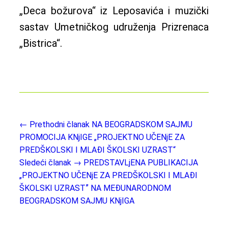
„Deca božurova“ iz Leposavića i muzički
sastav Umetničkog udruženja Prizrenaca
„Bistrica“.
← Prethodni članak
NA BEOGRADSKOM SAJMU
PROMOCIJA KNjIGE „PROJEKTNO UČENjE ZA
PREDŠKOLSKI I MLAĐI ŠKOLSKI UZRAST“
Sledeći članak →
PREDSTAVLjENA PUBLIKACIJA
„PROJEKTNO UČENjE ZA PREDŠKOLSKI I MLAĐI
ŠKOLSKI UZRASTˮ NA MEĐUNARODNOM
BEOGRADSKOM SAJMU KNjIGA