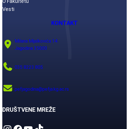
O Fakultetu
Vesti
KONTAKT
Milana Mijalkovića 14
Jagodina 35000
035 8223 805
pefjagodina@pefja.kg.ac.rs
DRUŠTVENE MREŽE
Instagram
Facebook
YouTube
TikTok