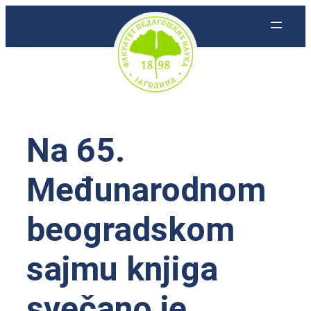
Skoči
na
sadržaj
Na 65.
Međunarodnom
beogradskom
sajmu knjiga
svečano je