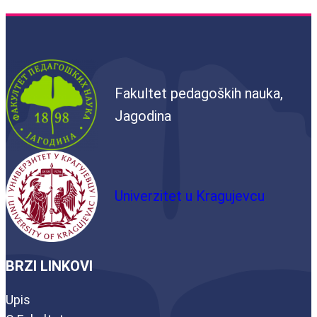
Fakultet pedagoških nauka,
Jagodina
Univerzitet u Kragujevcu
BRZI LINKOVI
Upis