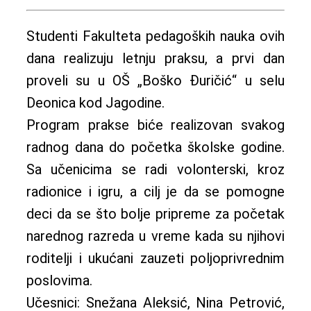
Studenti Fakulteta pedagoških nauka ovih
dana realizuju letnju praksu, a prvi dan
proveli su u OŠ „Boško Đuričić“ u selu
Deonica kod Jagodine.
Program prakse biće realizovan svakog
radnog dana do početka školske godine.
Sa učenicima se radi volonterski, kroz
radionice i igru, a cilj je da se pomogne
deci da se što bolje pripreme za početak
narednog razreda u vreme kada su njihovi
roditelji i ukućani zauzeti poljoprivrednim
poslovima.
Učesnici: Snežana Aleksić, Nina Petrović,