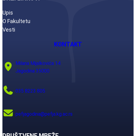
Upis
O Fakultetu
Vesti
KONTAKT
Milana Mijalkovića 14
Jagodina 35000
035 8223 805
pefjagodina@pefja.kg.ac.rs
DRUŠTVENE MREŽE