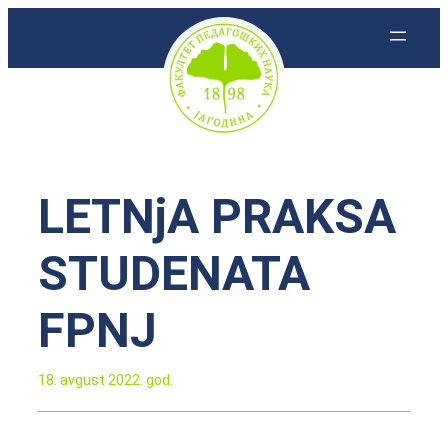
Skoči
na
sadržaj
LETNjA PRAKSA
STUDENATA
FPNJ
18. avgust 2022. god.