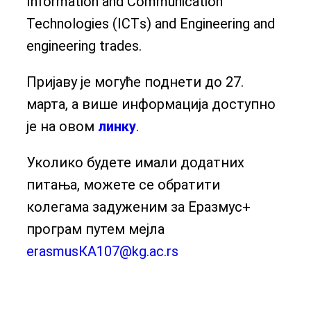
Information and Communication
Technologies (ICТs) and Engineering and
engineering trades.
Пријаву је могуће поднети до 27.
марта, а више информација доступно
је на овом
линку
.
Уколико будете имали додатних
питања, можете се обратити
колегама задуженим за Еразмус+
програм путем мејла
erasmusКА107@kg.ac.rs