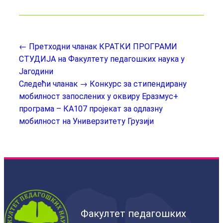
← Претходни чланак
КРАТКИ ПРОГРАМИ
СТУДИЈА на Факултету педагошких наука у
Јагодини
Следећи чланак →
Конкурс за стипендирану
мобилност запослених у оквиру Еразмус+
програма – КА107 пројекат за одлазну
мобилност на Универзитету Грузији
Факултет педагошких