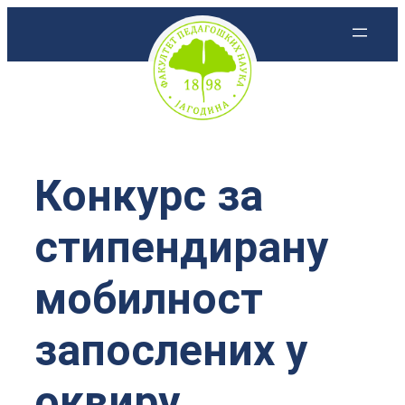
Скочи
на
садржај
Конкурс за
стипендирану
мобилност
запослених у
оквиру