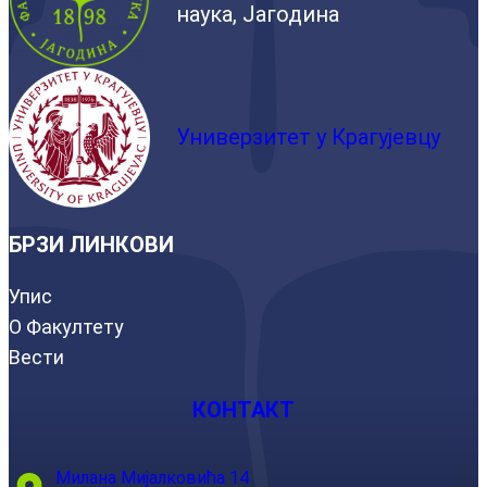
наука, Јагодина
Универзитет у Крагујевцу
БРЗИ ЛИНКОВИ
Упис
О Факултету
Вести
КОНТАКТ
Милана Мијалковића 14