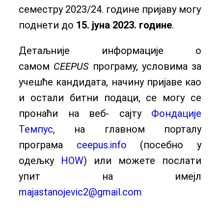
семестру 2023/24. године пријаву могу
поднети до
15. јуна 2023. године
.
Детаљније информације о
самом
CEEPUS
програму, условима за
учешће кандидата, начину пријаве као
и остали битни подаци, се могу се
пронаћи на веб- сајту
Фондације
Темпус
, на главном порталу
програма
ceepus.info
(посебно у
одељку
HOW
) или можете послати
упит на имејл
majastanojevic2@gmail.com