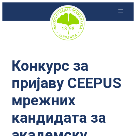
Скочи
на
садржај
Конкурс за
пријaву CEEPUS
мрежних
кандидата за
академску