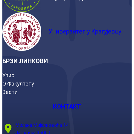
Универзитет у Крагујевцу
БРЗИ ЛИНКОВИ
Упис
О Факултету
Вести
КОНТАКТ
Милана Мијалковића 14
Јагодина 35000