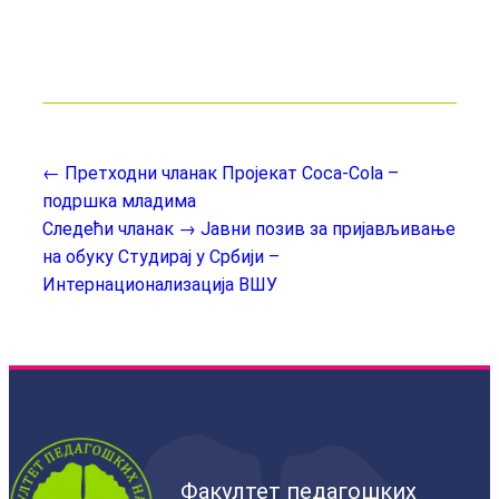
← Претходни чланак
Пројекат Coca-Cola –
подршка младима
Следећи чланак →
Јавни позив за пријављивање
на обуку Студирај у Србији –
Интернационализација ВШУ
Факултет педагошких