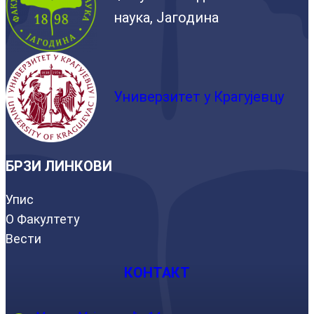
наука, Јагодина
Универзитет у Крагујевцу
БРЗИ ЛИНКОВИ
Упис
О Факултету
Вести
КОНТАКТ