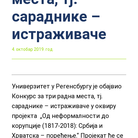
сараднике –
истраживаче
4. октобар 2019. год.
Универзитет у Регенсбургу је обајвио
Конкурс за три радна места, тј.
сараднике – истраживаче у оквиру
пројекта „Од неформалности до
корупције (1817-2018): Србија и
Хрватска – поређење.“ Пројекат ће се