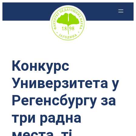
Скочи
на
садржај
Конкурс
Универзитетa у
Регенсбургу за
три радна
места, тј.