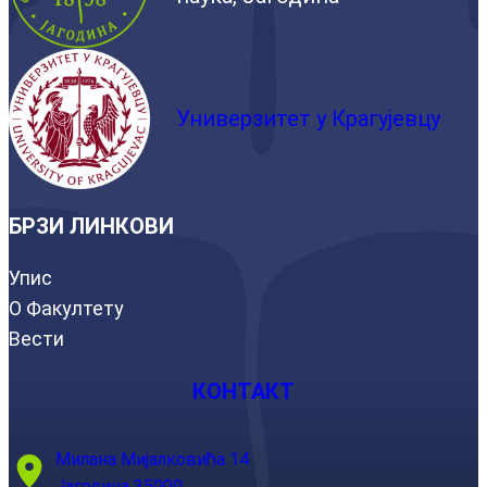
Универзитет у Крагујевцу
БРЗИ ЛИНКОВИ
Упис
О Факултету
Вести
КОНТАКТ
Милана Мијалковића 14
Јагодина 35000