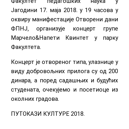
Факултет педагошких наука у
Јагодини 17. маја 2018. у 19 часова у
оквиру манифестације Отворени дани
ФПНЈ, организује концерт групе
Марчело&Напети Квинтет у парку
Факултета.
Концерт је отвореног типа, улазнице у
виду добровољних прилога су од 200
динара, а поред садашњих и будућих
студената, очекујемо и посетиоце из
околних градова.
ПУТОКАЗИ КУЛТУРЕ 2018.