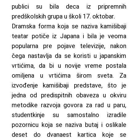
publici su bila deca iz pripremnih
predškolskih grupa u školi 17. oktobar.
Dramska forma koja se naziva kamišibaji
teatar potiče iz Japana i bila je veoma
popularna pre pojave televizije, nakon
čega nastavlja da se koristi u japanskim
vrtićima, da bi u novije vreme postala
omiljena u vrtićima širom sveta. Za
izvođenje kamišibaji predstave, što je
jedna od predispitnih obaveza u okviru
metodike razvoja govora za rad u paru,
studentkinje su samostalno izradile
pozornicu koja se naziva butaj i oslikale
deset do dvanaest kartica koje se