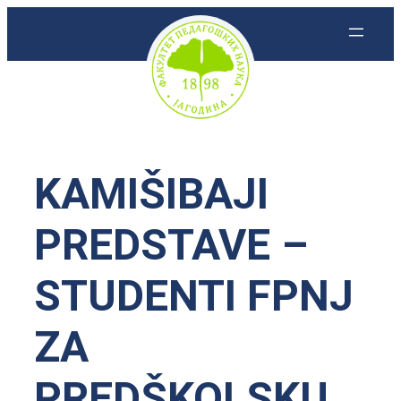
Skoči
na
sadržaj
KAMIŠIBAJI
PREDSTAVE –
STUDENTI FPNJ
ZA
PREDŠKOLSKU