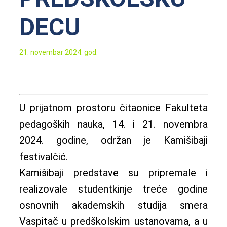
DECU
21. novembar 2024. god.
U prijatnom prostoru čitaonice Fakulteta
pedagoških nauka, 14. i 21. novembra
2024. godine, održan je Kamišibaji
festivalčić.
Kamišibaji predstave su pripremale i
realizovale studentkinje treće godine
osnovnih akademskih studija smera
Vaspitač u predškolskim ustanovama, a u