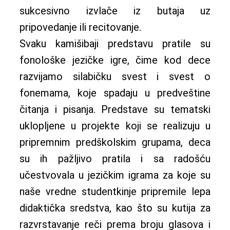
sukcesivno izvlače iz butaja uz
pripovedanje ili recitovanje.
Svaku kamišibaji predstavu pratile su
fonološke jezičke igre, čime kod dece
razvijamo silabičku svest i svest o
fonemama, koje spadaju u predveštine
čitanja i pisanja. Predstave su tematski
uklopljene u projekte koji se realizuju u
pripremnim predškolskim grupama, deca
su ih pažljivo pratila i sa radošću
učestvovala u jezičkim igrama za koje su
naše vredne studentkinje pripremile lepa
didaktička sredstva, kao što su kutija za
razvrstavanje reči prema broju glasova i