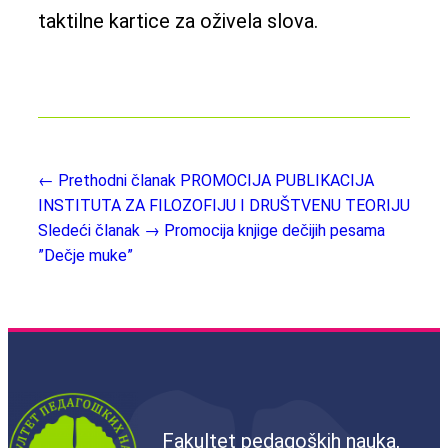
taktilne kartice za oživela slova.
← Prethodni članak
PROMOCIJA PUBLIKACIJA
INSTITUTA ZA FILOZOFIJU I DRUŠTVENU TEORIJU
Sledeći članak →
Promocija knjige dečijih pesama
”Dečje muke”
Fakultet pedagoških nauka,