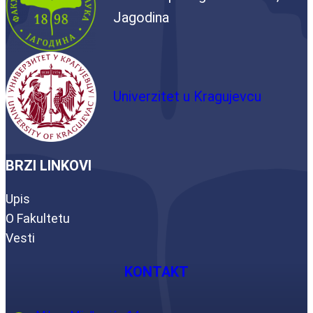
Jagodina
Univerzitet u Kragujevcu
BRZI LINKOVI
Upis
O Fakultetu
Vesti
KONTAKT