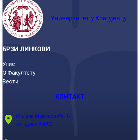
Универзитет у Крагујевцу
БРЗИ ЛИНКОВИ
Упис
О Факултету
Вести
КОНТАКТ
Милана Мијалковића 14
Јагодина 35000