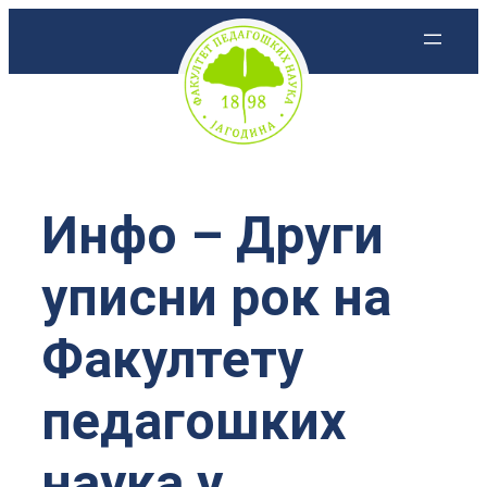
Скочи
на
садржај
Инфо – Други
уписни рок на
Факултету
педагошких
наука у