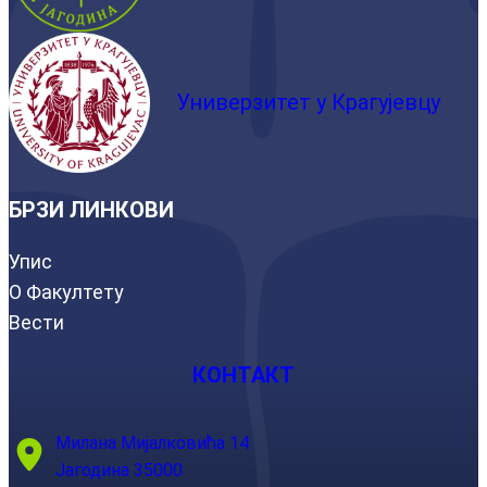
Универзитет у Крагујевцу
БРЗИ ЛИНКОВИ
Упис
О Факултету
Вести
КОНТАКТ
Милана Мијалковића 14
Јагодина 35000