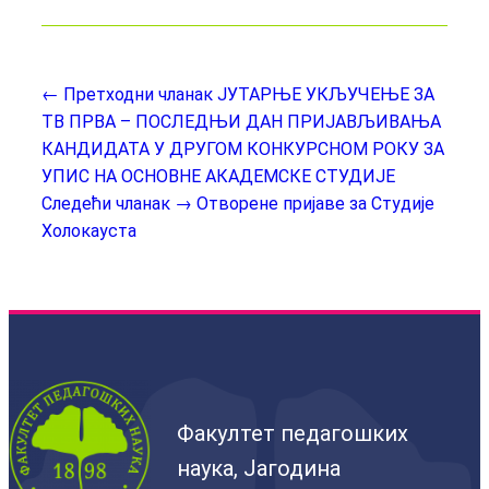
← Претходни чланак
ЈУТАРЊЕ УКЉУЧЕЊЕ ЗА
ТВ ПРВА – ПОСЛЕДЊИ ДАН ПРИЈАВЉИВАЊА
КАНДИДАТА У ДРУГОМ КОНКУРСНОМ РОКУ ЗА
УПИС НА ОСНОВНЕ АКАДЕМСКЕ СТУДИЈЕ
Следећи чланак →
Отворене пријаве за Студије
Холокауста
Факултет педагошких
наука, Јагодина