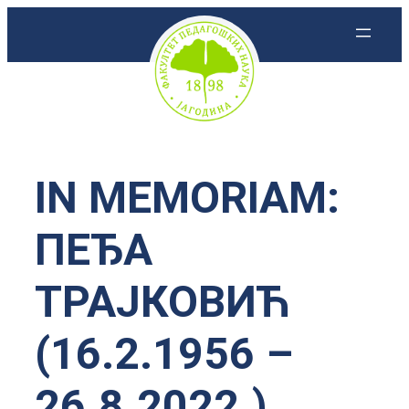
Скочи
на
садржај
IN MEMORIAM:
ПЕЂА
ТРАЈКОВИЋ
(16.2.1956 –
26.8.2022.)