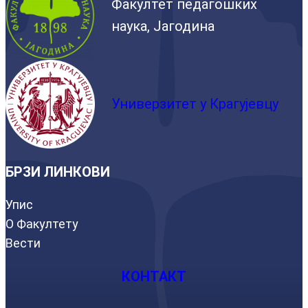
Факултет педагошких
наука, Јагодина
Универзитет у Крагујевцу
БРЗИ ЛИНКОВИ
Упис
О Факултету
Вести
КОНТАКТ