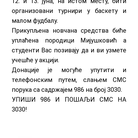
12. и 13. јуна, на истом месту, бити
организовани турнири у баскету и
малом фудбалу.
Прикупљена новчана средства биће
уплаћена породици Мијушковић а
студенти Вас позивају да и ви узмете
учешће у акцији.
Донације је могуће упутити и
телефонским путем, слањем СМС
порука са садржајем 986 на број 3030.
УПИШИ 986 И ПОШАЉИ СМС НА
3030!