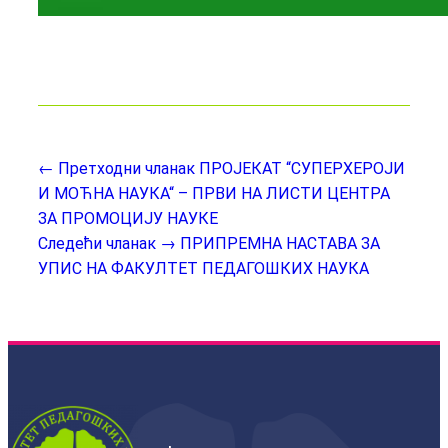
← Претходни чланак
ПРОЈЕКАТ “СУПЕРХЕРОЈИ
И МОЋНА НАУКА“ – ПРВИ НА ЛИСТИ ЦЕНТРА
ЗА ПРОМОЦИЈУ НАУКЕ
Следећи чланак →
ПРИПРЕМНА НАСТАВА ЗА
УПИС НА ФАКУЛТЕТ ПЕДАГОШКИХ НАУКА