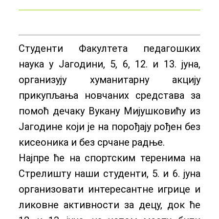
Студенти Факултета педагошких
наука у Јагодини, 5, 6, 12. и 13. јуна,
организују хуманитарну акцију
прикупљања новчаних средстава за
помоћ дечаку Вукану Мијушковићу из
Јагодине који је на порођају рођен без
кисеоника и без срчане радње.
Најпре ће на спортским теренима на
Стрелишту наши студенти, 5. и 6. јуна
организовати интересантне игрице и
ликовне активности за децу, док ће