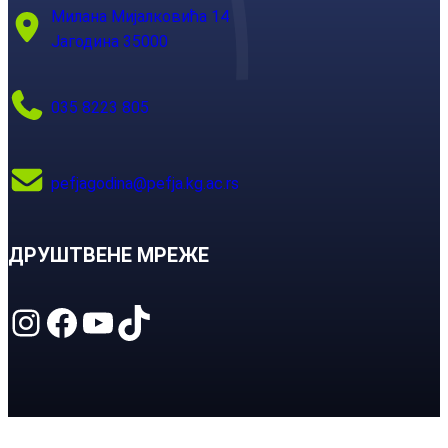
Милана Мијалковића 14
Јагодина 35000
035 8223 805
pefjagodina@pefja.kg.ac.rs
ДРУШТВЕНЕ МРЕЖЕ
Instagram
Facebook
YouTube
TikTok