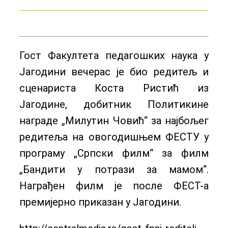
Гост Факултета педагошких наука у
Јагодини вечерас је био редитељ и
сценариста Коста Ристић из
Јагодине, добитник Политикине
награде „Милутин Човић“ за најбољег
редитеља на овогодишњем ФЕСТУ у
програму „Српски филм“ за филм
„Бандити у потрази за мамом“.
Награђен филм је после ФЕСТ-а
премијерно приказан у Јагодини.