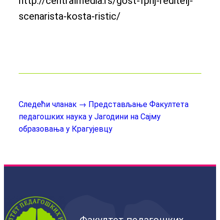
http://centralmedia.rs/gost-fpnj-reditelj-
scenarista-kosta-ristic/
Следећи чланак →
Представљање Факултета
педагошких наука у Јагодини на Сајму
образовања у Крагујевцу
Факултет педагошких