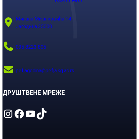
Милана Мијалковића 14
Јагодина 35000
035 8223 805
pefjagodina@pefja.kg.ac.rs
ДРУШТВЕНЕ МРЕЖЕ
Instagram
Facebook
YouTube
TikTok