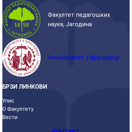
Факултет педагошких
наука, Јагодина
Универзитет у Крагујевцу
БРЗИ ЛИНКОВИ
Упис
О Факултету
Вести
КОНТАКТ