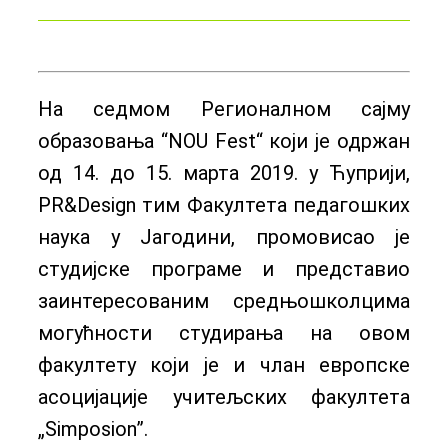
На седмом Регионалном сајму
образовања “NOU Fest“ који је одржан
од 14. до 15. марта 2019. у Ћуприји,
PR&Design тим Факултета педагошких
наука у Јагодини, промовисао је
студијске програме и представио
заинтересованим средњошколцима
могућности студирања на овом
факултету који је и члан европске
асоцијације учитељских факултета
„Simposion”.