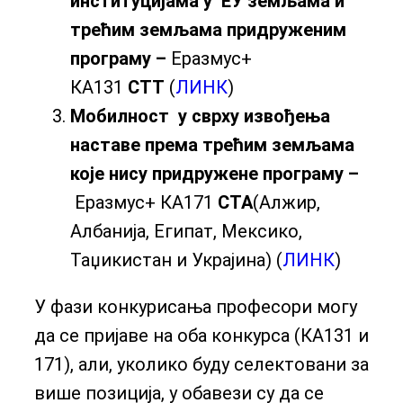
институцијама у ЕУ земљама и
трећим земљама придруженим
програму –
Еразмус+
КА131
СТТ
(
ЛИНК
)
Мобилност у сврху извођења
наставе према трећим земљама
које нису придружене програму –
Еразмус+ КА171
СТА
(Алжир,
Албанија, Египат, Мексико,
Таџикистан и Украјина) (
ЛИНК
)
У фази конкурисања професори могу
да се пријаве на оба конкурса (КА131 и
171), али, уколико буду селектовани за
више позиција, у обавези су да се