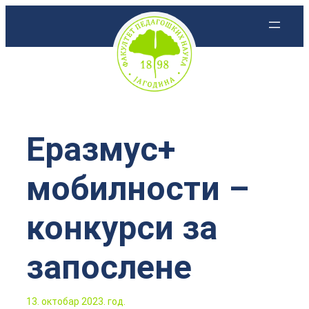
Скочи
на
садржај
Еразмус+
мобилности –
конкурси за
запослене
13. октобар 2023. год.