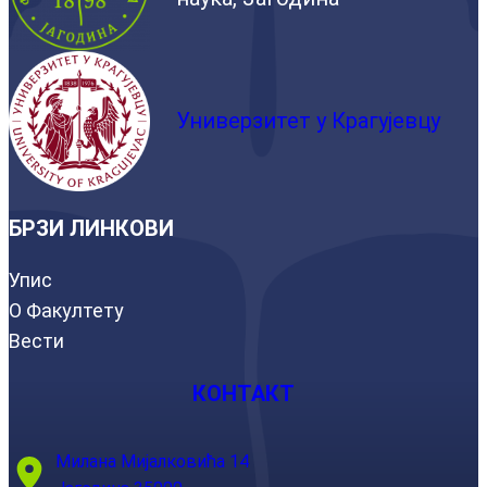
Универзитет у Крагујевцу
БРЗИ ЛИНКОВИ
Упис
О Факултету
Вести
КОНТАКТ
Милана Мијалковића 14