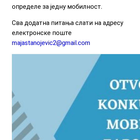
определе за једну мобилност.
Сва додатна питања слати на адресу
електронске поште
majastanojevic2@gmail.com