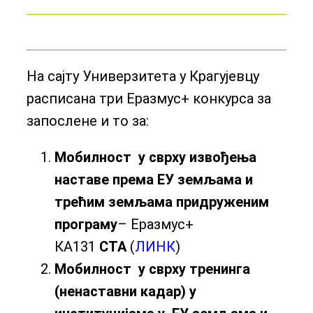
На сајту Универзитета у Крагујевцу
расписана три Еразмус+ конкурса за
запослене и то за:
Мобилност у сврху извођења
наставе према ЕУ земљама и
трећим земљама придруженим
програму
– Еразмус+
КА131
СТА
(
ЛИНК
)
Мобилност у сврху тренинга
(ненаставни кадар) у