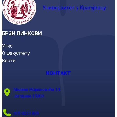
Универзитет у Крагујевцу
БРЗИ ЛИНКОВИ
Упис
О Факултету
Вести
КОНТАКТ
Милана Мијалковића 14
Јагодина 35000
035 8223 805