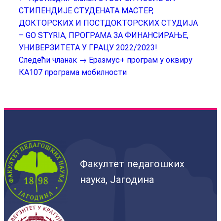
СТИПЕНДИЈЕ СТУДЕНАТА МАСТЕР,
ДОКТОРСКИХ И ПОСТДОКТОРСКИХ СТУДИЈА
– GO STYRIA, ПРОГРАМА ЗА ФИНАНСИРАЊЕ,
УНИВЕРЗИТЕТА У ГРАЦУ 2022/2023!
Следећи чланак →
Еразмус+ програм у оквиру
КА107 програма мобилности
Факултет педагошких
наука, Јагодина