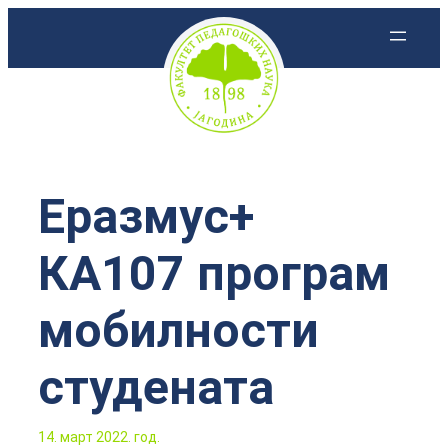
Скочи
на
садржај
Еразмус+
КА107 програм
мобилности
студената
14. март 2022. год.