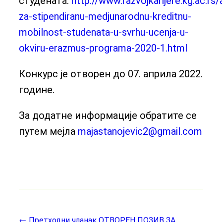
студената:
http://www.razvojkarijere.kg.ac.rs/
za-stipendiranu-medjunarodnu-kreditnu-
mobilnost-studenata-u-svrhu-ucenja-u-
okviru-erazmus-programa-2020-1.html
Конкурс је отворен до 07. априла 2022.
године.
За додатне информације обратите се
путем мејла
majastanojevic2@gmail.com
← Претходни чланак
ОТВОРЕН ПОЗИВ ЗА