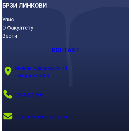
БРЗИ ЛИНКОВИ
Упис
О Факултету
Вести
КОНТАКТ
Милана Мијалковића 14
Јагодина 35000
035 8223 805
pefjagodina@pefja.kg.ac.rs