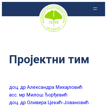
Скочи
на
садржај
Пројектни тим
доц. др Александра Михајловић
aсс. мр Милош Ђорђевић
доц. др Оливера Цекић-Јовановић