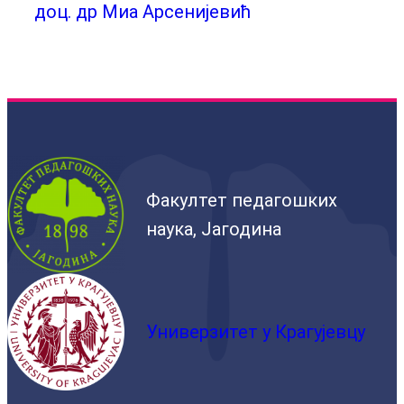
доц. др Миа Арсенијевић
Факултет педагошких
наука, Јагодина
Универзитет у Крагујевцу