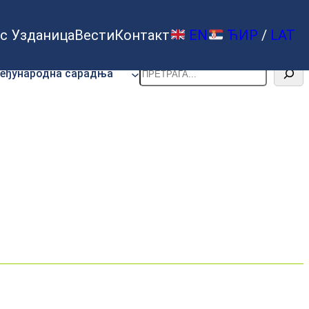
с Узданица
Вести
Контакт
EN
ЋИР
/
LAT
Претрага
еђународна сарадња