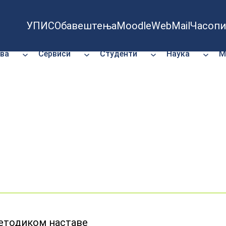
УПИС
Обавештења
Moodle
WebMail
Часопи
ва
Сервиси
Студенти
Наука
М
етодиком наставе