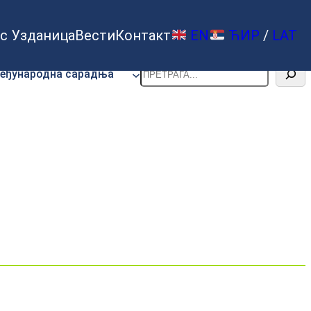
с Узданица
Вести
Контакт
EN
ЋИР
/
LAT
Претрага
еђународна сарадња