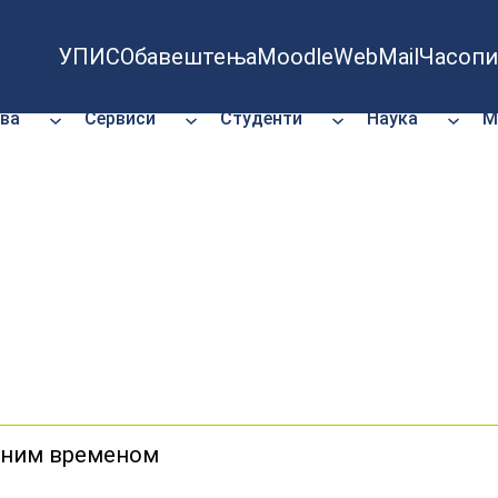
УПИС
Обавештења
Moodle
WebMail
Часопи
ва
Сервиси
Студенти
Наука
М
адним временом