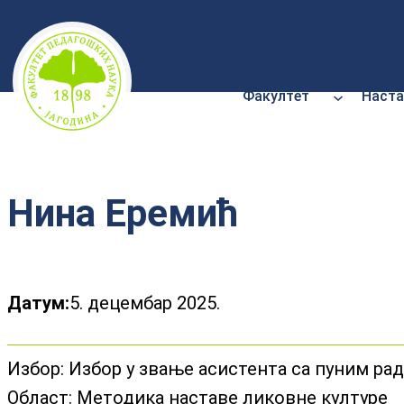
Скочи
на
садржај
Факултет
Наста
Нина Еремић
Датум:
5. децембар 2025.
Избор:
Избор у звање асистента са пуним р
Област:
Методика наставе ликовне културе